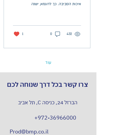
איכות הסביבה. כך לדוגמא, ישנה
חקיקה המסדירה את תחום זיהום
האוויר ואת הטיפול בפסולת...
1
0
432
עוד
צרו קשר בכל דרך שנוחה לכם
הברזל 24, כניסה C, תל אביב
+972-36966000
Prod@bmp.co.il