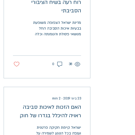
רוח רעה בשיח הציבורי
הסביבתי
מדינת ישראל הצפופה משופעת
בבעיות איכות הסביבה החל
מנושאי פסולת והטמנתה וכלה
בזיהום אוויר מרכבים או בפליטות
פחמן. למרות הקשיים ישנם גם...
0
38
23 ביוני 2019
∙
2
min
האם הזכות לאיכות סביבה
ראויה להיכלל בגדרו של חוק
יסוד?
ישראל קיימת חקיקה פרטנית
וענפה בכל הנוגע לשמירה על