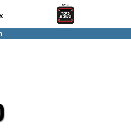
או
הו