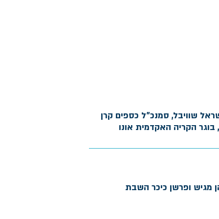
שראל שוויבל, סמנכ"ל כספים קרן
ן מגיש ופרשן כיכר השבת