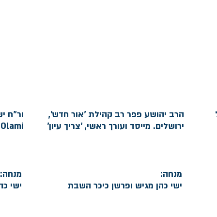
הרב יהושע פפר רב קהילת 'אור חדש',
ור"ח י
ירושלים. מייסד ועורך ראשי, 'צריך עיון'
Olami, בוגר הקריה האקדמית אונו
מנחה:
מנחה:
ישי כהן מגיש ופרשן כיכר השבת
ישי כה