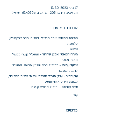
17 בינו׳ 2023, 13:30
תל אביב, הירקון 205, תל אביב, 6340506, ישראל
אודות המושב
פתיחת המושב: 
אסף חרל"פ -בעלים וחבר דירקטוריון, 
כלמוביל
פאנל:
מנחה הפאנל: אמנון שחרור
 - סמנכ"ל קשרי ממשל, 
תאגיד מ.א.י
אלעד עמיחי -
 סמנכ"ל בכיר שלטון מקומי  המשרד 
להגנת הסביבה
ערן ספיר - 
עו"ד, מנכ"ל חטיבת שירותי איכות הסביבה, 
קבוצת ורידיס אינווירונמנט
שחר קורטוב
 – מנכ"ל קבוצת ק.מ.מ
עוד
כרטיס