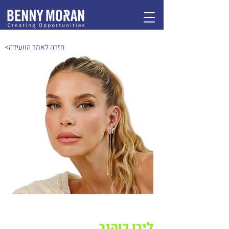
<חזרה לאתר הוועידה
לירן כוהנר